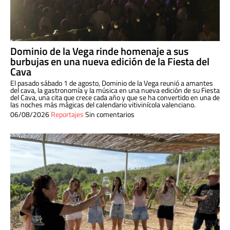
Dominio de la Vega rinde homenaje a sus
burbujas en una nueva edición de la Fiesta del
Cava
El pasado sábado 1 de agosto, Dominio de la Vega reunió a amantes
del cava, la gastronomía y la música en una nueva edición de su Fiesta
del Cava, una cita que crece cada año y que se ha convertido en una de
las noches más mágicas del calendario vitivinícola valenciano.
06/08/2026
Reportajes
Sin comentarios