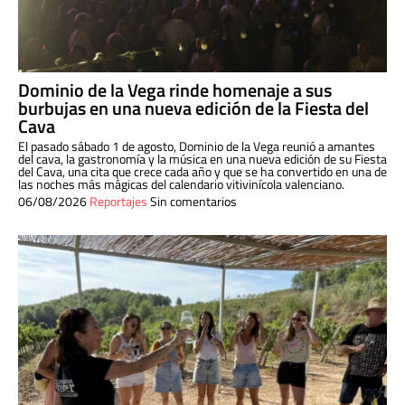
Dominio de la Vega rinde homenaje a sus
burbujas en una nueva edición de la Fiesta del
Cava
El pasado sábado 1 de agosto, Dominio de la Vega reunió a amantes
del cava, la gastronomía y la música en una nueva edición de su Fiesta
del Cava, una cita que crece cada año y que se ha convertido en una de
las noches más mágicas del calendario vitivinícola valenciano.
06/08/2026
Reportajes
Sin comentarios