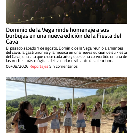
Dominio de la Vega rinde homenaje a sus
burbujas en una nueva edición de la Fiesta del
Cava
El pasado sábado 1 de agosto, Dominio de la Vega reunió a amantes
del cava, la gastronomía y la música en una nueva edición de su Fiesta
del Cava, una cita que crece cada año y que se ha convertido en una de
las noches más mágicas del calendario vitivinícola valenciano.
06/08/2026
Reportajes
Sin comentarios