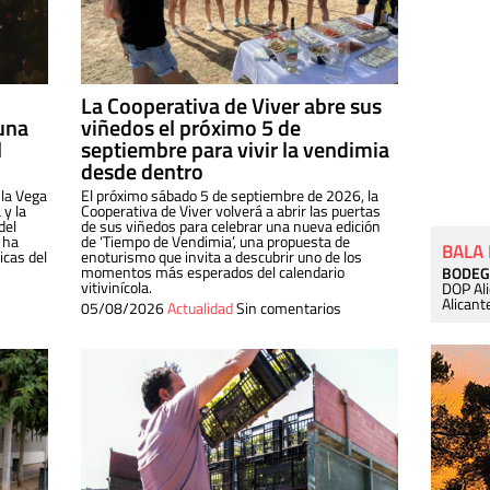
La Cooperativa de Viver abre sus
una
viñedos el próximo 5 de
l
septiembre para vivir la vendimia
desde dentro
 la Vega
El próximo sábado 5 de septiembre de 2026, la
 y la
Cooperativa de Viver volverá a abrir las puertas
del
de sus viñedos para celebrar una nueva edición
 ha
de ‘Tiempo de Vendimia’, una propuesta de
BALA
cas del
enoturismo que invita a descubrir uno de los
momentos más esperados del calendario
BODEG
vitivinícola.
DOP Al
Alicant
05/08/2026
Actualidad
Sin comentarios