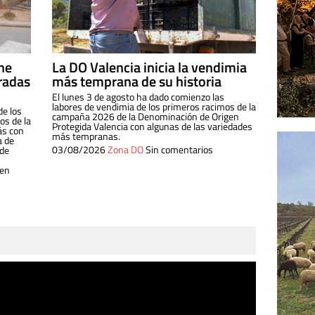
ine
La DO Valencia inicia la vendimia
radas
más temprana de su historia
El lunes 3 de agosto ha dado comienzo las
labores de vendimia de los primeros racimos de la
de los
campaña 2026 de la Denominación de Origen
s de la
Protegida Valencia con algunas de las variedades
ás con
más tempranas.
a de
03/08/2026
Zona DO
Sin comentarios
 de
 en