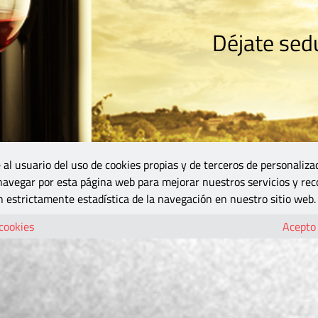
Déjate sedu
RISMO
ZONA DO
VINOS Y MÁS
GASTRONOMÍA
BLOGS
5B
 al usuario del uso de cookies propias y de terceros de personaliza
 navegar por esta página web para mejorar nuestros servicios y rec
 estrictamente estadística de la navegación en nuestro sitio web.
 cookies
Acepto