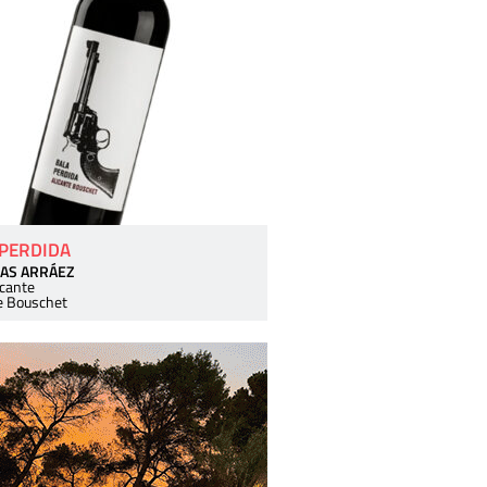
 PERDIDA
AS ARRÁEZ
icante
e Bouschet