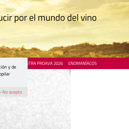
cir por el mundo del vino
 EVENTS
MOSTRA PROAVA 2026
ENOMANÍACOS
ción y de
opilar
·
No acepto