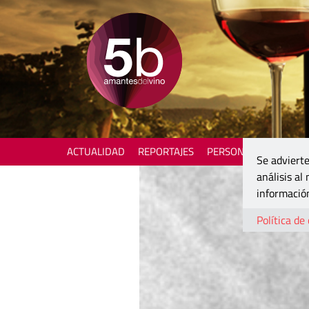
ACTUALIDAD
REPORTAJES
PERSONAJES
ENOTU
Se advierte
análisis al
información
Política de