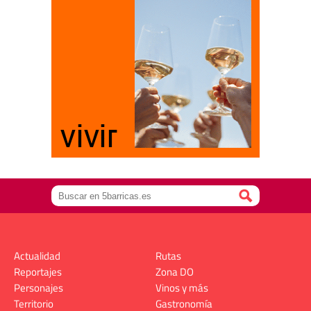
Actualidad
Rutas
Reportajes
Zona DO
Personajes
Vinos y más
Territorio
Gastronomía