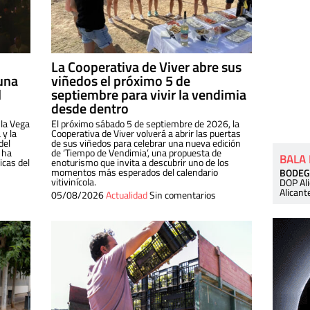
La Cooperativa de Viver abre sus
una
viñedos el próximo 5 de
l
septiembre para vivir la vendimia
desde dentro
 la Vega
El próximo sábado 5 de septiembre de 2026, la
 y la
Cooperativa de Viver volverá a abrir las puertas
del
de sus viñedos para celebrar una nueva edición
 ha
de ‘Tiempo de Vendimia’, una propuesta de
BALA
cas del
enoturismo que invita a descubrir uno de los
momentos más esperados del calendario
BODEG
vitivinícola.
DOP Al
Alicant
05/08/2026
Actualidad
Sin comentarios