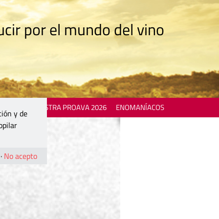
cir por el mundo del vino
 EVENTS
MOSTRA PROAVA 2026
ENOMANÍACOS
ción y de
opilar
·
No acepto