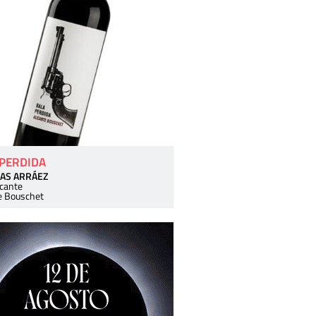
 PERDIDA
AS ARRÁEZ
icante
e Bouschet