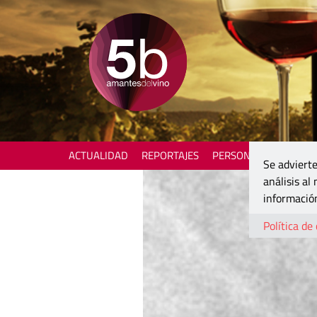
ACTUALIDAD
REPORTAJES
PERSONAJES
ENOTU
Se advierte
análisis al
información
Política de