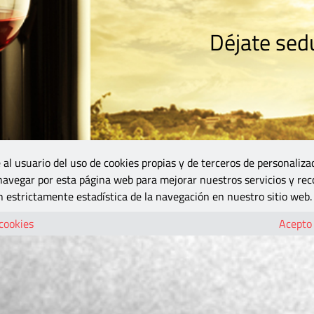
Déjate sedu
RISMO
ZONA DO
VINOS Y MÁS
GASTRONOMÍA
BLOGS
5B
 al usuario del uso de cookies propias y de terceros de personaliza
 navegar por esta página web para mejorar nuestros servicios y rec
 estrictamente estadística de la navegación en nuestro sitio web.
 cookies
Acepto