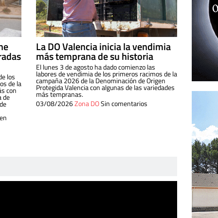
ine
La DO Valencia inicia la vendimia
radas
más temprana de su historia
El lunes 3 de agosto ha dado comienzo las
labores de vendimia de los primeros racimos de la
de los
campaña 2026 de la Denominación de Origen
s de la
Protegida Valencia con algunas de las variedades
ás con
más tempranas.
a de
03/08/2026
Zona DO
Sin comentarios
 de
 en