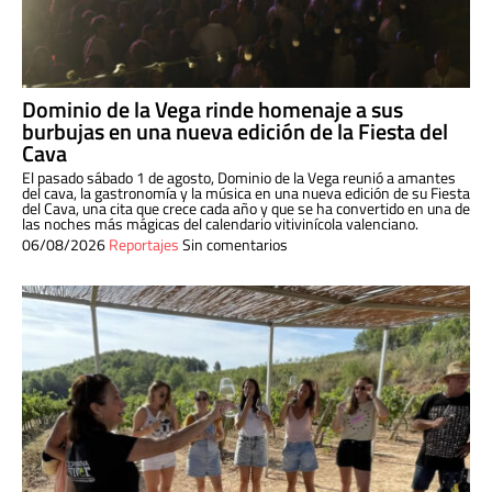
Dominio de la Vega rinde homenaje a sus
burbujas en una nueva edición de la Fiesta del
Cava
El pasado sábado 1 de agosto, Dominio de la Vega reunió a amantes
del cava, la gastronomía y la música en una nueva edición de su Fiesta
del Cava, una cita que crece cada año y que se ha convertido en una de
las noches más mágicas del calendario vitivinícola valenciano.
06/08/2026
Reportajes
Sin comentarios