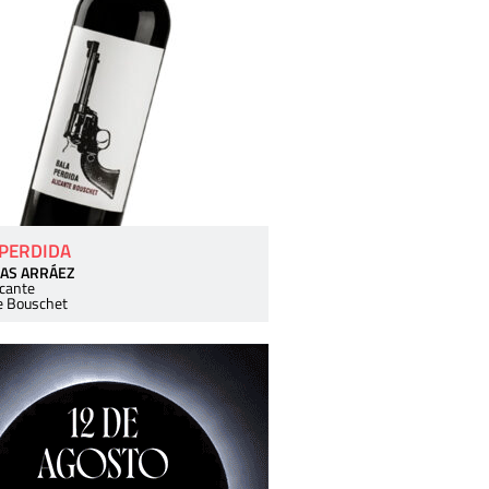
 PERDIDA
AS ARRÁEZ
icante
e Bouschet