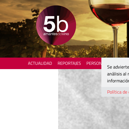
ACTUALIDAD
REPORTAJES
PERSONAJES
ENOTU
Se advierte
análisis al
información
Política de