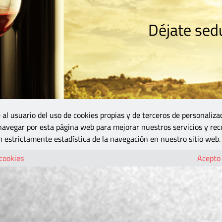
Déjate sedu
RISMO
ZONA DO
VINOS Y MÁS
GASTRONOMÍA
BLOGS
5B
 al usuario del uso de cookies propias y de terceros de personaliza
 navegar por esta página web para mejorar nuestros servicios y rec
 estrictamente estadística de la navegación en nuestro sitio web.
 cookies
Acepto