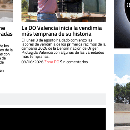
ine
La DO Valencia inicia la vendimia
radas
más temprana de su historia
El lunes 3 de agosto ha dado comienzo las
labores de vendimia de los primeros racimos de la
de los
campaña 2026 de la Denominación de Origen
s de la
Protegida Valencia con algunas de las variedades
ás con
más tempranas.
a de
03/08/2026
Zona DO
Sin comentarios
 de
 en