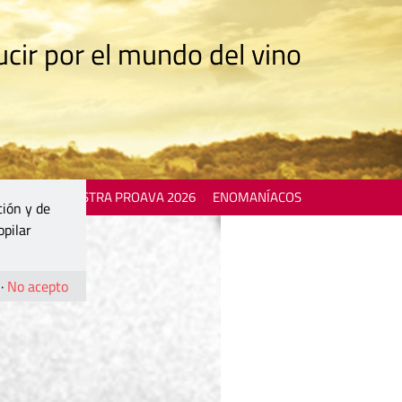
cir por el mundo del vino
 EVENTS
MOSTRA PROAVA 2026
ENOMANÍACOS
ción y de
opilar
·
No acepto