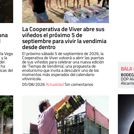
La Cooperativa de Viver abre sus
una
viñedos el próximo 5 de
l
septiembre para vivir la vendimia
desde dentro
 la Vega
El próximo sábado 5 de septiembre de 2026, la
 y la
Cooperativa de Viver volverá a abrir las puertas
del
de sus viñedos para celebrar una nueva edición
 ha
de ‘Tiempo de Vendimia’, una propuesta de
BALA
cas del
enoturismo que invita a descubrir uno de los
momentos más esperados del calendario
BODEG
vitivinícola.
DOP Al
Alicant
05/08/2026
Actualidad
Sin comentarios