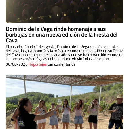
Dominio de la Vega rinde homenaje a sus
burbujas en una nueva edición de la Fiesta del
Cava
El pasado sábado 1 de agosto, Dominio de la Vega reunió a amantes
del cava, la gastronomía y la música en una nueva edición de su Fiesta
del Cava, una cita que crece cada año y que se ha convertido en una de
las noches más mágicas del calendario vitivinícola valenciano.
06/08/2026
Reportajes
Sin comentarios