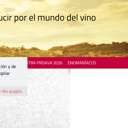
cir por el mundo del vino
 EVENTS
MOSTRA PROAVA 2026
ENOMANÍACOS
ción y de
opilar
·
No acepto