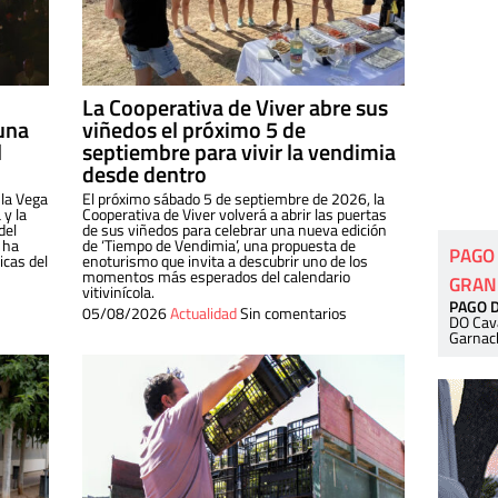
La Cooperativa de Viver abre sus
una
viñedos el próximo 5 de
l
septiembre para vivir la vendimia
desde dentro
 la Vega
El próximo sábado 5 de septiembre de 2026, la
 y la
Cooperativa de Viver volverá a abrir las puertas
del
de sus viñedos para celebrar una nueva edición
 ha
de ‘Tiempo de Vendimia’, una propuesta de
PAGO
cas del
enoturismo que invita a descubrir uno de los
momentos más esperados del calendario
GRAN
vitivinícola.
PAGO 
05/08/2026
Actualidad
Sin comentarios
DO Cav
Garnac