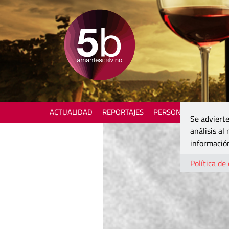
ACTUALIDAD
REPORTAJES
PERSONAJES
ENOTU
Se advierte
análisis al
información
Política de