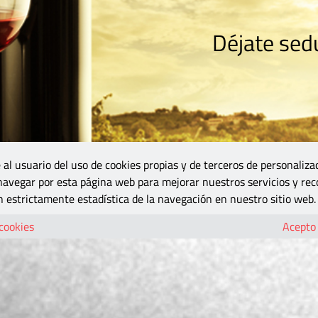
Déjate sedu
RISMO
ZONA DO
VINOS Y MÁS
GASTRONOMÍA
BLOGS
5B
 al usuario del uso de cookies propias y de terceros de personaliza
 navegar por esta página web para mejorar nuestros servicios y rec
 estrictamente estadística de la navegación en nuestro sitio web.
 cookies
Acepto