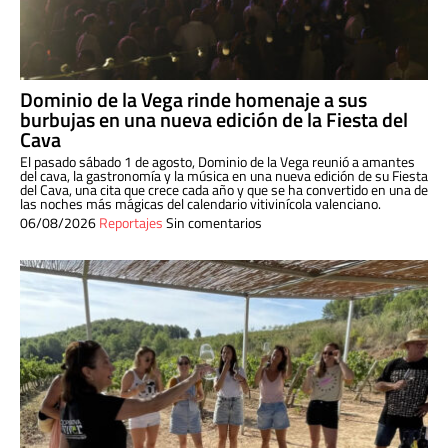
Dominio de la Vega rinde homenaje a sus
burbujas en una nueva edición de la Fiesta del
Cava
El pasado sábado 1 de agosto, Dominio de la Vega reunió a amantes
del cava, la gastronomía y la música en una nueva edición de su Fiesta
del Cava, una cita que crece cada año y que se ha convertido en una de
las noches más mágicas del calendario vitivinícola valenciano.
06/08/2026
Reportajes
Sin comentarios