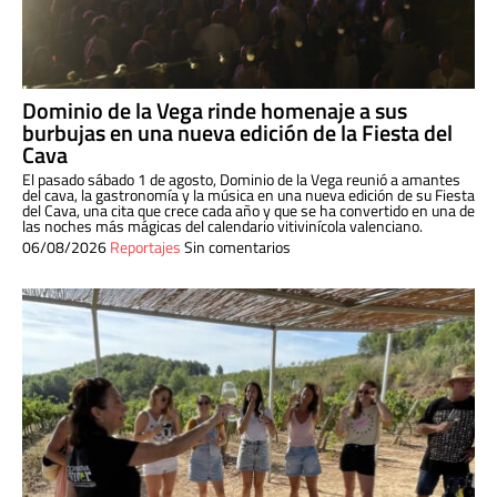
Dominio de la Vega rinde homenaje a sus
burbujas en una nueva edición de la Fiesta del
Cava
El pasado sábado 1 de agosto, Dominio de la Vega reunió a amantes
del cava, la gastronomía y la música en una nueva edición de su Fiesta
del Cava, una cita que crece cada año y que se ha convertido en una de
las noches más mágicas del calendario vitivinícola valenciano.
06/08/2026
Reportajes
Sin comentarios