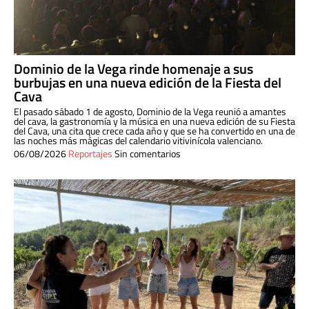
Dominio de la Vega rinde homenaje a sus
burbujas en una nueva edición de la Fiesta del
Cava
El pasado sábado 1 de agosto, Dominio de la Vega reunió a amantes
del cava, la gastronomía y la música en una nueva edición de su Fiesta
del Cava, una cita que crece cada año y que se ha convertido en una de
las noches más mágicas del calendario vitivinícola valenciano.
06/08/2026
Reportajes
Sin comentarios