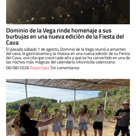
Dominio de la Vega rinde homenaje a sus
burbujas en una nueva edición de la Fiesta del
Cava
El pasado sábado 1 de agosto, Dominio de la Vega reunió a amantes
del cava, la gastronomía y la música en una nueva edición de su Fiesta
del Cava, una cita que crece cada año y que se ha convertido en una de
las noches más mágicas del calendario vitivinícola valenciano.
06/08/2026
Reportajes
Sin comentarios