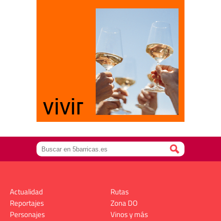
Actualidad
Rutas
Reportajes
Zona DO
Personajes
Vinos y más