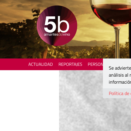
ACTUALIDAD
REPORTAJES
PERSONAJES
ENOTU
Se advierte
análisis al
información
Política de