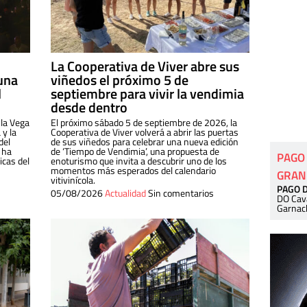
La Cooperativa de Viver abre sus
una
viñedos el próximo 5 de
l
septiembre para vivir la vendimia
desde dentro
 la Vega
El próximo sábado 5 de septiembre de 2026, la
 y la
Cooperativa de Viver volverá a abrir las puertas
del
de sus viñedos para celebrar una nueva edición
 ha
de ‘Tiempo de Vendimia’, una propuesta de
PAGO
cas del
enoturismo que invita a descubrir uno de los
momentos más esperados del calendario
GRAN
vitivinícola.
PAGO 
05/08/2026
Actualidad
Sin comentarios
DO Cav
Garnac