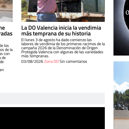
ine
La DO Valencia inicia la vendimia
radas
más temprana de su historia
El lunes 3 de agosto ha dado comienzo las
labores de vendimia de los primeros racimos de la
de los
campaña 2026 de la Denominación de Origen
s de la
Protegida Valencia con algunas de las variedades
ás con
más tempranas.
a de
03/08/2026
Zona DO
Sin comentarios
 de
 en