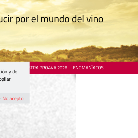
cir por el mundo del vino
 EVENTS
MOSTRA PROAVA 2026
ENOMANÍACOS
ción y de
opilar
·
No acepto