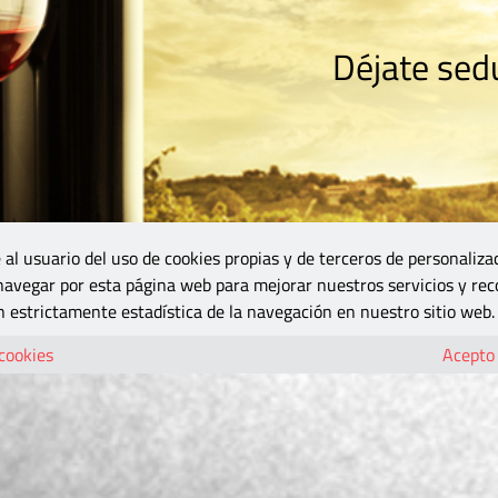
Déjate sedu
RISMO
ZONA DO
VINOS Y MÁS
GASTRONOMÍA
BLOGS
5B
 al usuario del uso de cookies propias y de terceros de personaliza
 navegar por esta página web para mejorar nuestros servicios y rec
 estrictamente estadística de la navegación en nuestro sitio web.
 cookies
Acepto