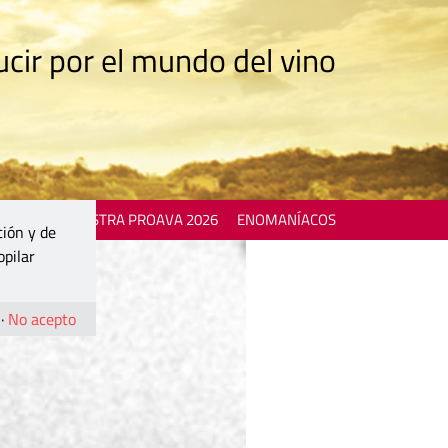
cir por el mundo del vino
 EVENTS
MOSTRA PROAVA 2026
ENOMANÍACOS
ción y de
opilar
·
No acepto