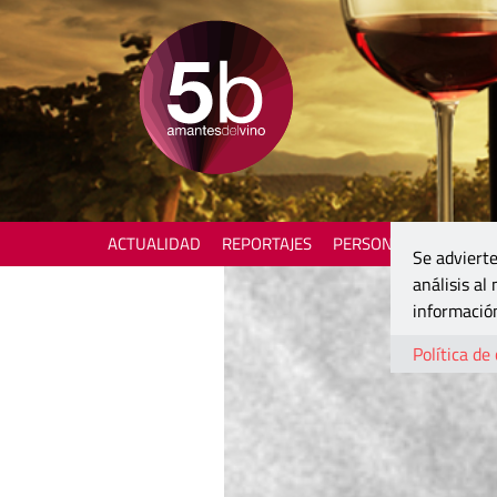
ACTUALIDAD
REPORTAJES
PERSONAJES
ENOTU
Se advierte
análisis al
información
Política de