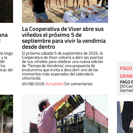
La Cooperativa de Viver abre sus
una
viñedos el próximo 5 de
l
septiembre para vivir la vendimia
desde dentro
 la Vega
El próximo sábado 5 de septiembre de 2026, la
 y la
Cooperativa de Viver volverá a abrir las puertas
del
de sus viñedos para celebrar una nueva edición
 ha
de ‘Tiempo de Vendimia’, una propuesta de
PAGO
cas del
enoturismo que invita a descubrir uno de los
momentos más esperados del calendario
GRAN
vitivinícola.
PAGO 
05/08/2026
Actualidad
Sin comentarios
DO Cav
Garnac