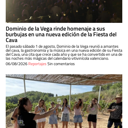
Dominio de la Vega rinde homenaje a sus
burbujas en una nueva edición de la Fiesta del
Cava
El pasado sábado 1 de agosto, Dominio de la Vega reunió a amantes
del cava, la gastronomía y la música en una nueva edición de su Fiesta
del Cava, una cita que crece cada año y que se ha convertido en una de
las noches más mágicas del calendario vitivinícola valenciano.
06/08/2026
Reportajes
Sin comentarios