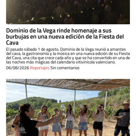
Dominio de la Vega rinde homenaje a sus
burbujas en una nueva edición de la Fiesta del
Cava
El pasado sábado 1 de agosto, Dominio de la Vega reunió a amantes
del cava, la gastronomía y la música en una nueva edición de su Fiesta
del Cava, una cita que crece cada año y que se ha convertido en una de
las noches más mágicas del calendario vitivinícola valenciano.
06/08/2026
Reportajes
Sin comentarios