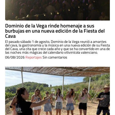
Dominio de la Vega rinde homenaje a sus
burbujas en una nueva edición de la Fiesta del
Cava
El pasado sábado 1 de agosto, Dominio de la Vega reunió a amantes
del cava, la gastronomía y la música en una nueva edición de su Fiesta
del Cava, una cita que crece cada año y que se ha convertido en una de
las noches más mágicas del calendario vitivinícola valenciano.
06/08/2026
Reportajes
Sin comentarios