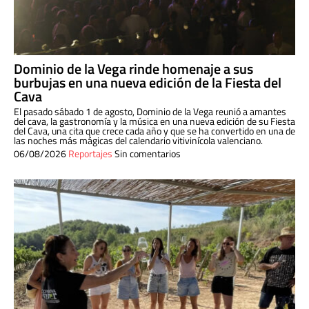
Dominio de la Vega rinde homenaje a sus
burbujas en una nueva edición de la Fiesta del
Cava
El pasado sábado 1 de agosto, Dominio de la Vega reunió a amantes
del cava, la gastronomía y la música en una nueva edición de su Fiesta
del Cava, una cita que crece cada año y que se ha convertido en una de
las noches más mágicas del calendario vitivinícola valenciano.
06/08/2026
Reportajes
Sin comentarios