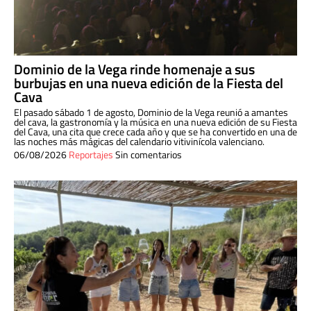
Dominio de la Vega rinde homenaje a sus
burbujas en una nueva edición de la Fiesta del
Cava
El pasado sábado 1 de agosto, Dominio de la Vega reunió a amantes
del cava, la gastronomía y la música en una nueva edición de su Fiesta
del Cava, una cita que crece cada año y que se ha convertido en una de
las noches más mágicas del calendario vitivinícola valenciano.
06/08/2026
Reportajes
Sin comentarios