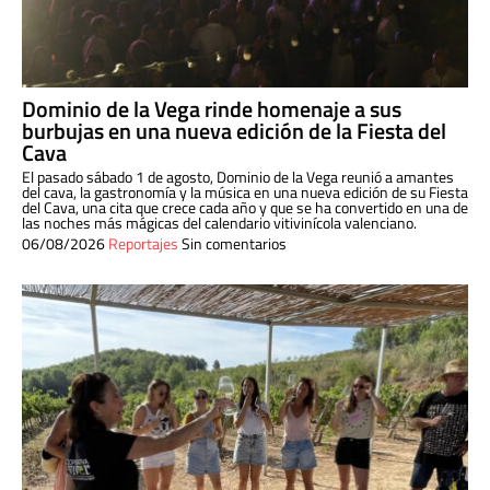
Dominio de la Vega rinde homenaje a sus
burbujas en una nueva edición de la Fiesta del
Cava
El pasado sábado 1 de agosto, Dominio de la Vega reunió a amantes
del cava, la gastronomía y la música en una nueva edición de su Fiesta
del Cava, una cita que crece cada año y que se ha convertido en una de
las noches más mágicas del calendario vitivinícola valenciano.
06/08/2026
Reportajes
Sin comentarios