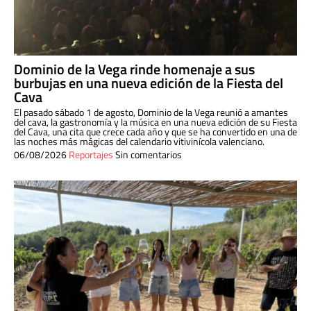
Dominio de la Vega rinde homenaje a sus
burbujas en una nueva edición de la Fiesta del
Cava
El pasado sábado 1 de agosto, Dominio de la Vega reunió a amantes
del cava, la gastronomía y la música en una nueva edición de su Fiesta
del Cava, una cita que crece cada año y que se ha convertido en una de
las noches más mágicas del calendario vitivinícola valenciano.
06/08/2026
Reportajes
Sin comentarios