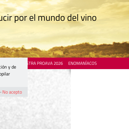
cir por el mundo del vino
 EVENTS
MOSTRA PROAVA 2026
ENOMANÍACOS
ción y de
opilar
·
No acepto