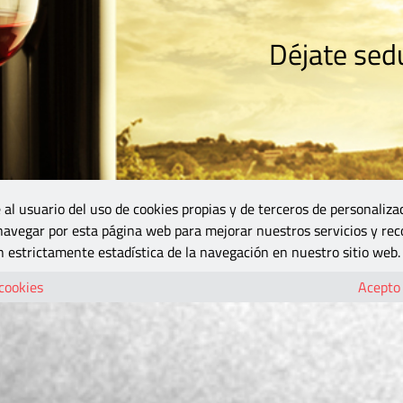
Déjate sedu
RISMO
ZONA DO
VINOS Y MÁS
GASTRONOMÍA
BLOGS
5B
 al usuario del uso de cookies propias y de terceros de personaliza
 navegar por esta página web para mejorar nuestros servicios y rec
 estrictamente estadística de la navegación en nuestro sitio web.
 cookies
Acepto