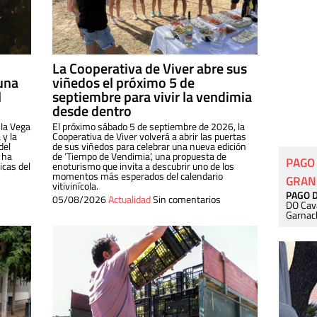
La Cooperativa de Viver abre sus
una
viñedos el próximo 5 de
l
septiembre para vivir la vendimia
desde dentro
 la Vega
El próximo sábado 5 de septiembre de 2026, la
 y la
Cooperativa de Viver volverá a abrir las puertas
del
de sus viñedos para celebrar una nueva edición
 ha
de ‘Tiempo de Vendimia’, una propuesta de
PAGO
cas del
enoturismo que invita a descubrir uno de los
momentos más esperados del calendario
GRAN
vitivinícola.
PAGO 
05/08/2026
Actualidad
Sin comentarios
DO Cav
Garnac