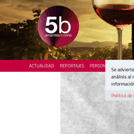
ACTUALIDAD
REPORTAJES
PERSONAJES
ENOTU
Se advierte
análisis al
información
Política de