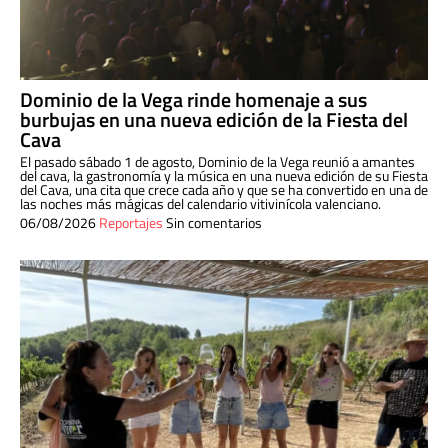
Dominio de la Vega rinde homenaje a sus
burbujas en una nueva edición de la Fiesta del
Cava
El pasado sábado 1 de agosto, Dominio de la Vega reunió a amantes
del cava, la gastronomía y la música en una nueva edición de su Fiesta
del Cava, una cita que crece cada año y que se ha convertido en una de
las noches más mágicas del calendario vitivinícola valenciano.
06/08/2026
Reportajes
Sin comentarios