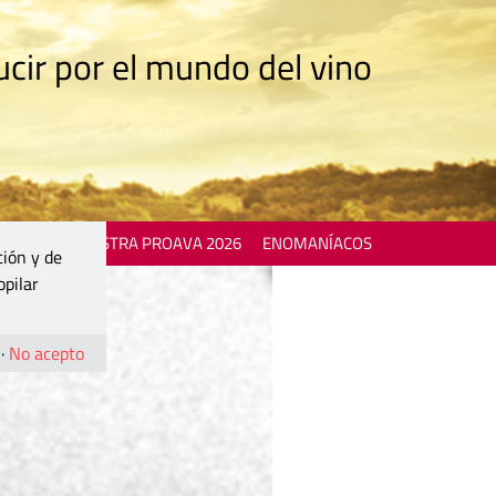
cir por el mundo del vino
 EVENTS
MOSTRA PROAVA 2026
ENOMANÍACOS
ción y de
opilar
·
No acepto