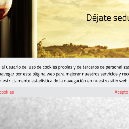
Déjate sedu
RISMO
ZONA DO
VINOS Y MÁS
GASTRONOMÍA
BLOGS
5B
 al usuario del uso de cookies propias y de terceros de personaliza
 navegar por esta página web para mejorar nuestros servicios y rec
 estrictamente estadística de la navegación en nuestro sitio web.
 cookies
Acepto