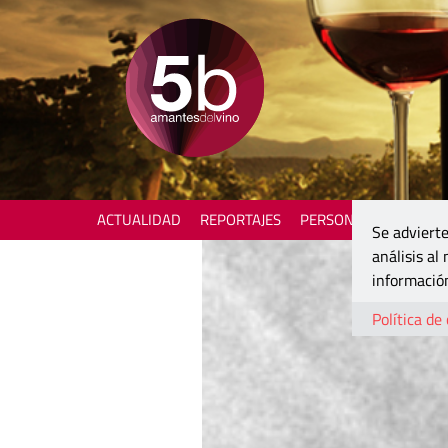
ACTUALIDAD
REPORTAJES
PERSONAJES
ENOTU
Se advierte
análisis al
información
Política de