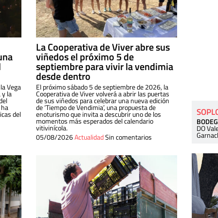
La Cooperativa de Viver abre sus
una
viñedos el próximo 5 de
l
septiembre para vivir la vendimia
desde dentro
 la Vega
El próximo sábado 5 de septiembre de 2026, la
 y la
Cooperativa de Viver volverá a abrir las puertas
del
de sus viñedos para celebrar una nueva edición
 ha
de ‘Tiempo de Vendimia’, una propuesta de
SOPL
cas del
enoturismo que invita a descubrir uno de los
momentos más esperados del calendario
BODEG
vitivinícola.
DO Val
Garnac
05/08/2026
Actualidad
Sin comentarios