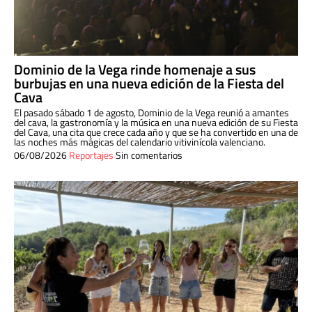
Dominio de la Vega rinde homenaje a sus
burbujas en una nueva edición de la Fiesta del
Cava
El pasado sábado 1 de agosto, Dominio de la Vega reunió a amantes
del cava, la gastronomía y la música en una nueva edición de su Fiesta
del Cava, una cita que crece cada año y que se ha convertido en una de
las noches más mágicas del calendario vitivinícola valenciano.
06/08/2026
Reportajes
Sin comentarios