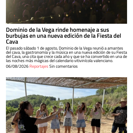
Dominio de la Vega rinde homenaje a sus
burbujas en una nueva edición de la Fiesta del
Cava
El pasado sábado 1 de agosto, Dominio de la Vega reunió a amantes
del cava, la gastronomía y la música en una nueva edición de su Fiesta
del Cava, una cita que crece cada año y que se ha convertido en una de
las noches más mágicas del calendario vitivinícola valenciano.
06/08/2026
Reportajes
Sin comentarios