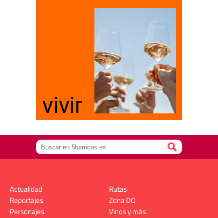
Actualidad
Rutas
Reportajes
Zona DO
Personajes
Vinos y más