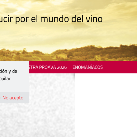
cir por el mundo del vino
 EVENTS
MOSTRA PROAVA 2026
ENOMANÍACOS
ción y de
opilar
·
No acepto