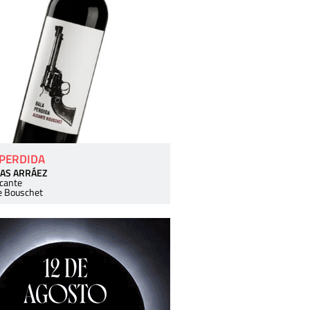
 PERDIDA
AS ARRÁEZ
icante
e Bouschet