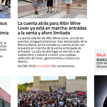
 sus
La cuenta atrás para Albir Wine
Lover ya está en marcha: entradas
dimia
a la venta y aforo limitado
La quinta edición de Albir Wine Lover, uno de los
eventos enogastronómicos más destacados de la
6, la
Marina Baixa, ya ha iniciado su cuenta atrás con
ertas
la puesta en marcha de la venta anticipada de
ición
entradas. La cita tendrá lugar el viernes 4 de
BALA
septiembre y volverá a reunir una cuidada
os
selección de vinos, gastronomía y música en
BODEG
directo.
DOP Al
04/08/2026
Actualidad
Sin comentarios
Alicant