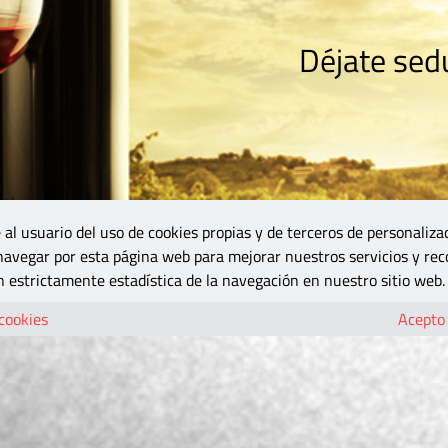
Déjate sedu
RISMO
ZONA DO
VINOS Y MÁS
GASTRONOMÍA
BLOGS
5B
 al usuario del uso de cookies propias y de terceros de personaliza
 navegar por esta página web para mejorar nuestros servicios y rec
 estrictamente estadística de la navegación en nuestro sitio web.
 cookies
Acepto