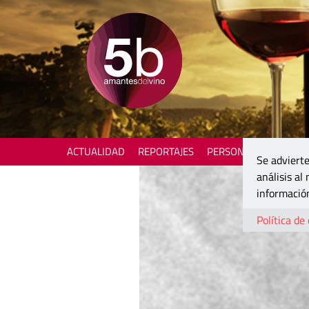
ACTUALIDAD
REPORTAJES
PERSONAJES
ENOTU
Se advierte
análisis al
información
Política de