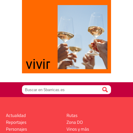
Actualidad
Rutas
Reportajes
Zona DO
Personajes
Vinos y más