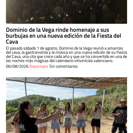
Dominio de la Vega rinde homenaje a sus
burbujas en una nueva edición de la Fiesta del
Cava
El pasado sábado 1 de agosto, Dominio de la Vega reunió a amantes
del cava, la gastronomía y la música en una nueva edición de su Fiesta
del Cava, una cita que crece cada año y que se ha convertido en una de
las noches más mágicas del calendario vitivinícola valenciano.
06/08/2026
Reportajes
Sin comentarios