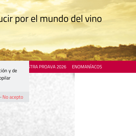
cir por el mundo del vino
 EVENTS
MOSTRA PROAVA 2026
ENOMANÍACOS
ción y de
opilar
·
No acepto