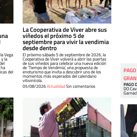
La Cooperativa de Viver abre sus
una
viñedos el próximo 5 de
l
septiembre para vivir la vendimia
desde dentro
 la Vega
El próximo sábado 5 de septiembre de 2026, la
 y la
Cooperativa de Viver volverá a abrir las puertas
del
de sus viñedos para celebrar una nueva edición
 ha
de ‘Tiempo de Vendimia’, una propuesta de
PAGO
cas del
enoturismo que invita a descubrir uno de los
momentos más esperados del calendario
GRAN
vitivinícola.
PAGO 
05/08/2026
Actualidad
Sin comentarios
DO Cav
Garnac