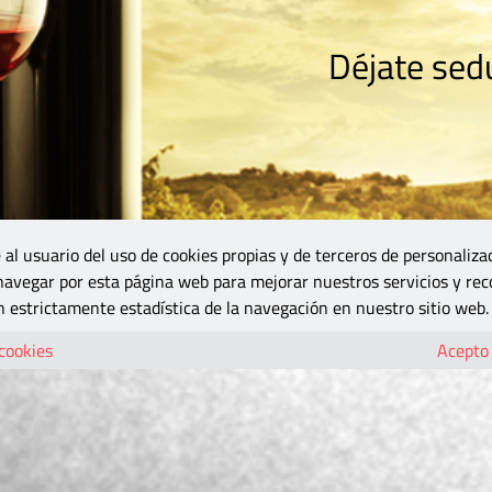
Déjate sedu
RISMO
ZONA DO
VINOS Y MÁS
GASTRONOMÍA
BLOGS
5B
 al usuario del uso de cookies propias y de terceros de personaliza
 navegar por esta página web para mejorar nuestros servicios y rec
 estrictamente estadística de la navegación en nuestro sitio web.
 cookies
Acepto