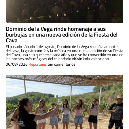
Dominio de la Vega rinde homenaje a sus
burbujas en una nueva edición de la Fiesta del
Cava
El pasado sábado 1 de agosto, Dominio de la Vega reunió a amantes
del cava, la gastronomía y la música en una nueva edición de su Fiesta
del Cava, una cita que crece cada año y que se ha convertido en una de
las noches más mágicas del calendario vitivinícola valenciano.
06/08/2026
Reportajes
Sin comentarios