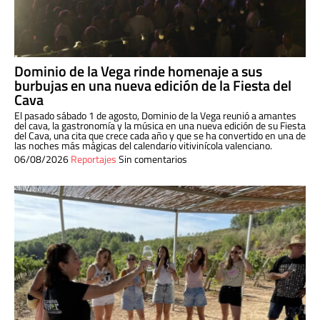
Dominio de la Vega rinde homenaje a sus
burbujas en una nueva edición de la Fiesta del
Cava
El pasado sábado 1 de agosto, Dominio de la Vega reunió a amantes
del cava, la gastronomía y la música en una nueva edición de su Fiesta
del Cava, una cita que crece cada año y que se ha convertido en una de
las noches más mágicas del calendario vitivinícola valenciano.
06/08/2026
Reportajes
Sin comentarios