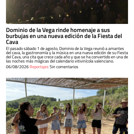
Dominio de la Vega rinde homenaje a sus
burbujas en una nueva edición de la Fiesta del
Cava
El pasado sábado 1 de agosto, Dominio de la Vega reunió a amantes
del cava, la gastronomía y la música en una nueva edición de su Fiesta
del Cava, una cita que crece cada año y que se ha convertido en una de
las noches más mágicas del calendario vitivinícola valenciano.
06/08/2026
Reportajes
Sin comentarios