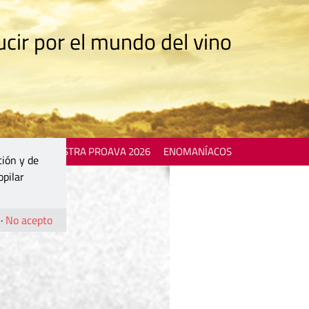
cir por el mundo del vino
 EVENTS
MOSTRA PROAVA 2026
ENOMANÍACOS
ción y de
opilar
·
No acepto