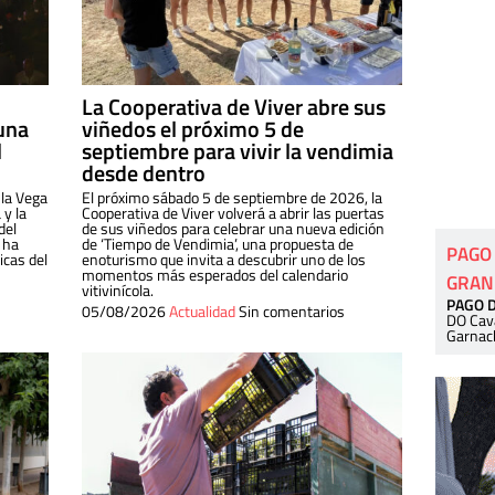
La Cooperativa de Viver abre sus
una
viñedos el próximo 5 de
l
septiembre para vivir la vendimia
desde dentro
 la Vega
El próximo sábado 5 de septiembre de 2026, la
 y la
Cooperativa de Viver volverá a abrir las puertas
del
de sus viñedos para celebrar una nueva edición
 ha
de ‘Tiempo de Vendimia’, una propuesta de
PAGO
cas del
enoturismo que invita a descubrir uno de los
momentos más esperados del calendario
GRAN
vitivinícola.
PAGO 
05/08/2026
Actualidad
Sin comentarios
DO Cav
Garnac