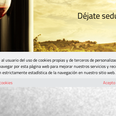
Déjate sedu
RISMO
ZONA DO
VINOS Y MÁS
GASTRONOMÍA
BLOGS
5B
 al usuario del uso de cookies propias y de terceros de personaliza
 navegar por esta página web para mejorar nuestros servicios y rec
 estrictamente estadística de la navegación en nuestro sitio web.
 cookies
Acepto