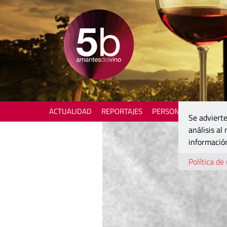
ACTUALIDAD
REPORTAJES
PERSONAJES
ENOTU
Se advierte
análisis al
información
Política de