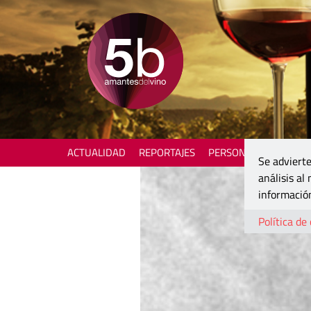
ACTUALIDAD
REPORTAJES
PERSONAJES
ENOTU
Se advierte
análisis al
información
Política de