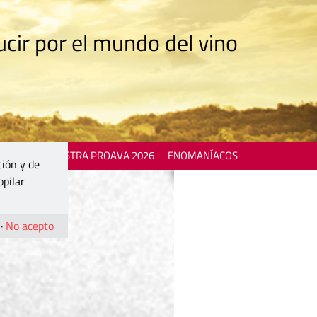
cir por el mundo del vino
 EVENTS
MOSTRA PROAVA 2026
ENOMANÍACOS
ción y de
opilar
·
No acepto