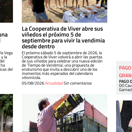
La Cooperativa de Viver abre sus
una
viñedos el próximo 5 de
l
septiembre para vivir la vendimia
desde dentro
 la Vega
El próximo sábado 5 de septiembre de 2026, la
 y la
Cooperativa de Viver volverá a abrir las puertas
del
de sus viñedos para celebrar una nueva edición
 ha
de ‘Tiempo de Vendimia’, una propuesta de
PAGO
cas del
enoturismo que invita a descubrir uno de los
momentos más esperados del calendario
GRAN
vitivinícola.
PAGO 
05/08/2026
Actualidad
Sin comentarios
DO Cav
Garnac