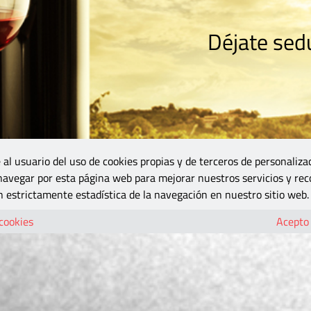
Déjate sedu
RISMO
ZONA DO
VINOS Y MÁS
GASTRONOMÍA
BLOGS
5B
 al usuario del uso de cookies propias y de terceros de personaliza
 navegar por esta página web para mejorar nuestros servicios y rec
 estrictamente estadística de la navegación en nuestro sitio web.
 cookies
Acepto