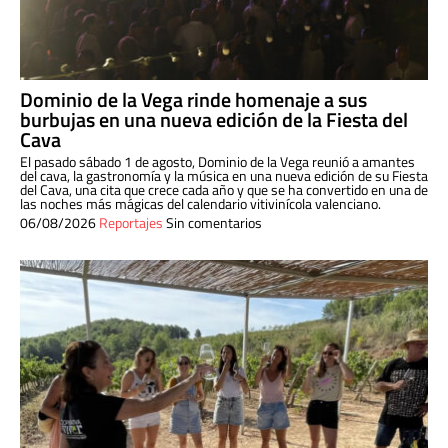
Dominio de la Vega rinde homenaje a sus
burbujas en una nueva edición de la Fiesta del
Cava
El pasado sábado 1 de agosto, Dominio de la Vega reunió a amantes
del cava, la gastronomía y la música en una nueva edición de su Fiesta
del Cava, una cita que crece cada año y que se ha convertido en una de
las noches más mágicas del calendario vitivinícola valenciano.
06/08/2026
Reportajes
Sin comentarios