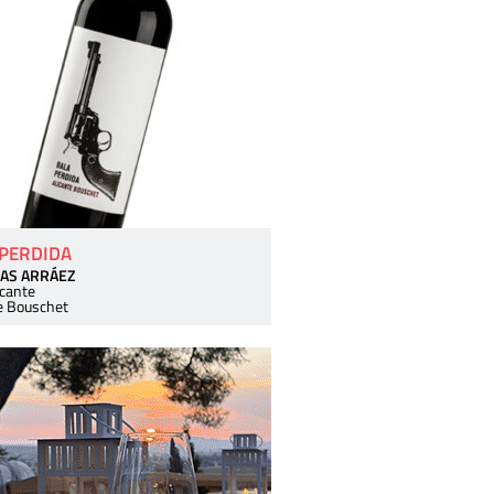
 PERDIDA
AS ARRÁEZ
icante
e Bouschet