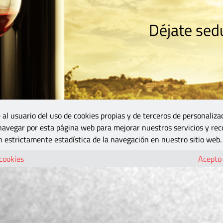
Déjate sedu
RISMO
ZONA DO
VINOS Y MÁS
GASTRONOMÍA
BLOGS
5B
 al usuario del uso de cookies propias y de terceros de personaliza
 navegar por esta página web para mejorar nuestros servicios y rec
 estrictamente estadística de la navegación en nuestro sitio web.
 cookies
Acepto