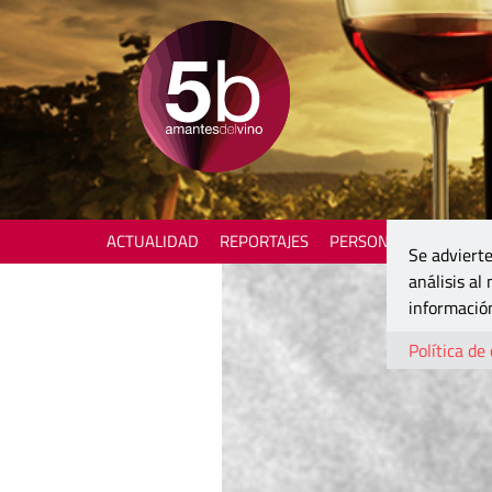
ACTUALIDAD
REPORTAJES
PERSONAJES
ENOTU
Se advierte
análisis al
información
Política de