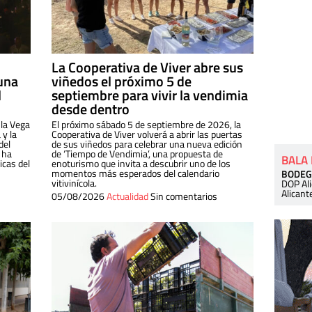
La Cooperativa de Viver abre sus
una
viñedos el próximo 5 de
l
septiembre para vivir la vendimia
desde dentro
 la Vega
El próximo sábado 5 de septiembre de 2026, la
 y la
Cooperativa de Viver volverá a abrir las puertas
del
de sus viñedos para celebrar una nueva edición
 ha
de ‘Tiempo de Vendimia’, una propuesta de
BALA
cas del
enoturismo que invita a descubrir uno de los
momentos más esperados del calendario
BODEG
vitivinícola.
DOP Al
Alicant
05/08/2026
Actualidad
Sin comentarios