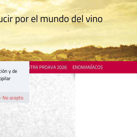
cir por el mundo del vino
 EVENTS
MOSTRA PROAVA 2026
ENOMANÍACOS
ción y de
opilar
·
No acepto