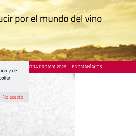
cir por el mundo del vino
 EVENTS
MOSTRA PROAVA 2026
ENOMANÍACOS
ción y de
opilar
·
No acepto