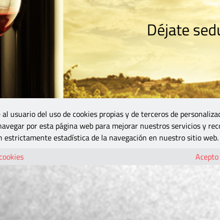
Déjate sedu
RISMO
ZONA DO
VINOS Y MÁS
GASTRONOMÍA
BLOGS
5B
 al usuario del uso de cookies propias y de terceros de personaliza
 navegar por esta página web para mejorar nuestros servicios y rec
 estrictamente estadística de la navegación en nuestro sitio web.
 cookies
Acepto