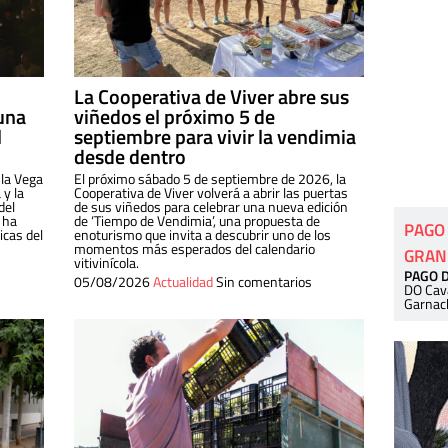
La Cooperativa de Viver abre sus
una
viñedos el próximo 5 de
l
septiembre para vivir la vendimia
desde dentro
 la Vega
El próximo sábado 5 de septiembre de 2026, la
 y la
Cooperativa de Viver volverá a abrir las puertas
del
de sus viñedos para celebrar una nueva edición
 ha
de ‘Tiempo de Vendimia’, una propuesta de
PAGO
cas del
enoturismo que invita a descubrir uno de los
momentos más esperados del calendario
GRAN
vitivinícola.
PAGO 
05/08/2026
Actualidad
Sin comentarios
DO Cav
Garnac