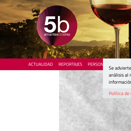
ACTUALIDAD
REPORTAJES
PERSONAJES
ENOTU
Se advierte
análisis al
información
Política de