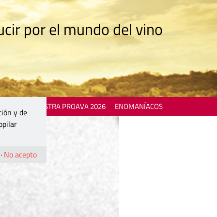
cir por el mundo del vino
 EVENTS
MOSTRA PROAVA 2026
ENOMANÍACOS
ción y de
opilar
·
No acepto