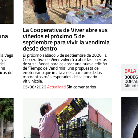
La Cooperativa de Viver abre sus
una
viñedos el próximo 5 de
l
septiembre para vivir la vendimia
desde dentro
 la Vega
El próximo sábado 5 de septiembre de 2026, la
 y la
Cooperativa de Viver volverá a abrir las puertas
del
de sus viñedos para celebrar una nueva edición
 ha
de ‘Tiempo de Vendimia’, una propuesta de
BALA
cas del
enoturismo que invita a descubrir uno de los
momentos más esperados del calendario
BODEG
vitivinícola.
DOP Al
Alicant
05/08/2026
Actualidad
Sin comentarios