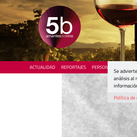
ACTUALIDAD
REPORTAJES
PERSONAJES
ENOTU
Se advierte
análisis al
información
Política de