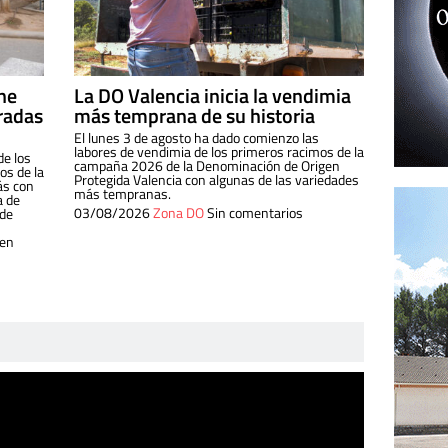
ine
La DO Valencia inicia la vendimia
radas
más temprana de su historia
El lunes 3 de agosto ha dado comienzo las
labores de vendimia de los primeros racimos de la
de los
campaña 2026 de la Denominación de Origen
s de la
Protegida Valencia con algunas de las variedades
ás con
más tempranas.
a de
03/08/2026
Zona DO
Sin comentarios
 de
 en