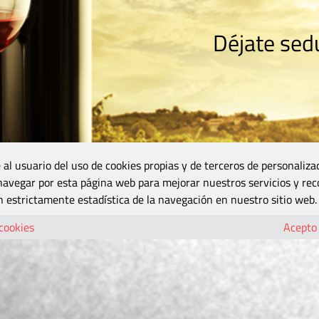
Déjate sedu
RISMO
ZONA DO
VINOS Y MÁS
GASTRONOMÍA
BLOGS
5B
 al usuario del uso de cookies propias y de terceros de personaliza
 navegar por esta página web para mejorar nuestros servicios y rec
 estrictamente estadística de la navegación en nuestro sitio web.
 cookies
Acepto