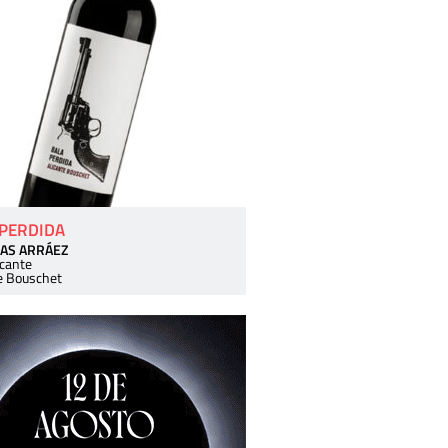
 PERDIDA
AS ARRÁEZ
icante
e Bouschet