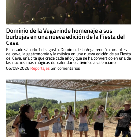
Dominio de la Vega rinde homenaje a sus
burbujas en una nueva edición de la Fiesta del
Cava
El pasado sábado 1 de agosto, Dominio de la Vega reunió a amantes
del cava, la gastronomía y la música en una nueva edición de su Fiesta
del Cava, una cita que crece cada año y que se ha convertido en una de
las noches más mágicas del calendario vitivinícola valenciano.
06/08/2026
Reportajes
Sin comentarios