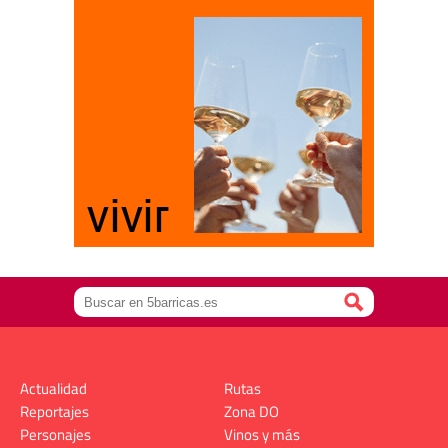
Actualidad
Rutas
Reportajes
Zona DO
Personajes
Vinos y más