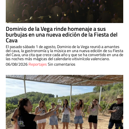
Dominio de la Vega rinde homenaje a sus
burbujas en una nueva edición de la Fiesta del
Cava
El pasado sábado 1 de agosto, Dominio de la Vega reunió a amantes
del cava, la gastronomía y la música en una nueva edición de su Fiesta
del Cava, una cita que crece cada año y que se ha convertido en una de
las noches más mágicas del calendario vitivinícola valenciano.
06/08/2026
Reportajes
Sin comentarios