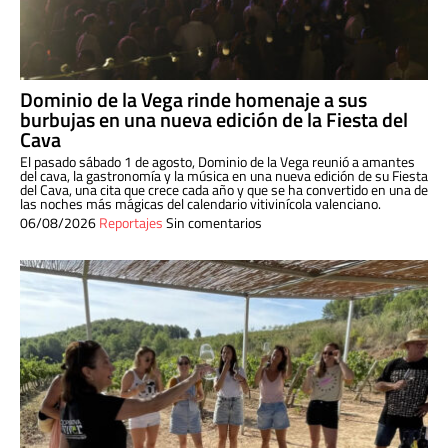
Dominio de la Vega rinde homenaje a sus
burbujas en una nueva edición de la Fiesta del
Cava
El pasado sábado 1 de agosto, Dominio de la Vega reunió a amantes
del cava, la gastronomía y la música en una nueva edición de su Fiesta
del Cava, una cita que crece cada año y que se ha convertido en una de
las noches más mágicas del calendario vitivinícola valenciano.
06/08/2026
Reportajes
Sin comentarios