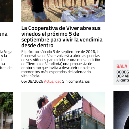
La Cooperativa de Viver abre sus
una
viñedos el próximo 5 de
l
septiembre para vivir la vendimia
desde dentro
 la Vega
El próximo sábado 5 de septiembre de 2026, la
 y la
Cooperativa de Viver volverá a abrir las puertas
del
de sus viñedos para celebrar una nueva edición
 ha
de ‘Tiempo de Vendimia’, una propuesta de
BALA
cas del
enoturismo que invita a descubrir uno de los
momentos más esperados del calendario
BODEG
vitivinícola.
DOP Al
Alicant
05/08/2026
Actualidad
Sin comentarios