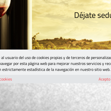
Déjate sedu
RISMO
ZONA DO
VINOS Y MÁS
GASTRONOMÍA
BLOGS
5B
 al usuario del uso de cookies propias y de terceros de personaliza
 navegar por esta página web para mejorar nuestros servicios y rec
 estrictamente estadística de la navegación en nuestro sitio web.
 cookies
Acepto