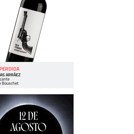
 PERDIDA
AS ARRÁEZ
icante
e Bouschet