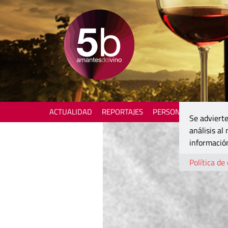
ACTUALIDAD
REPORTAJES
PERSONAJES
ENOTU
Se advierte
análisis al
información
Política de