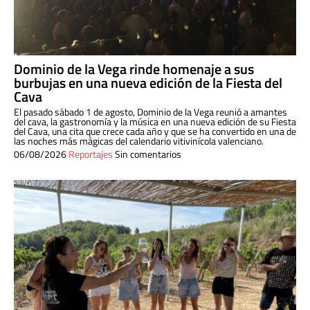
Dominio de la Vega rinde homenaje a sus
burbujas en una nueva edición de la Fiesta del
Cava
El pasado sábado 1 de agosto, Dominio de la Vega reunió a amantes
del cava, la gastronomía y la música en una nueva edición de su Fiesta
del Cava, una cita que crece cada año y que se ha convertido en una de
las noches más mágicas del calendario vitivinícola valenciano.
06/08/2026
Reportajes
Sin comentarios