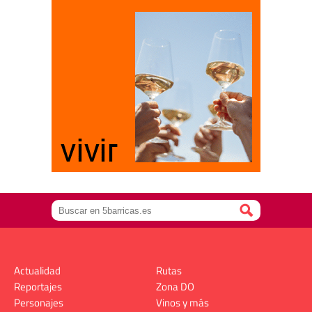
Actualidad
Rutas
Reportajes
Zona DO
Personajes
Vinos y más