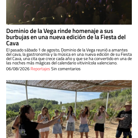
Dominio de la Vega rinde homenaje a sus
burbujas en una nueva edición de la Fiesta del
Cava
El pasado sábado 1 de agosto, Dominio de la Vega reunió a amantes
del cava, la gastronomía y la música en una nueva edición de su Fiesta
del Cava, una cita que crece cada año y que se ha convertido en una de
las noches más mágicas del calendario vitivinícola valenciano.
06/08/2026
Reportajes
Sin comentarios