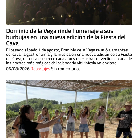
Dominio de la Vega rinde homenaje a sus
burbujas en una nueva edición de la Fiesta del
Cava
El pasado sábado 1 de agosto, Dominio de la Vega reunió a amantes
del cava, la gastronomía y la música en una nueva edición de su Fiesta
del Cava, una cita que crece cada año y que se ha convertido en una de
las noches más mágicas del calendario vitivinícola valenciano.
06/08/2026
Reportajes
Sin comentarios