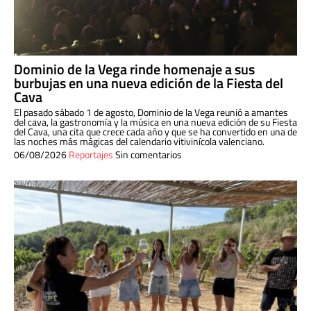
Dominio de la Vega rinde homenaje a sus
burbujas en una nueva edición de la Fiesta del
Cava
El pasado sábado 1 de agosto, Dominio de la Vega reunió a amantes
del cava, la gastronomía y la música en una nueva edición de su Fiesta
del Cava, una cita que crece cada año y que se ha convertido en una de
las noches más mágicas del calendario vitivinícola valenciano.
06/08/2026
Reportajes
Sin comentarios