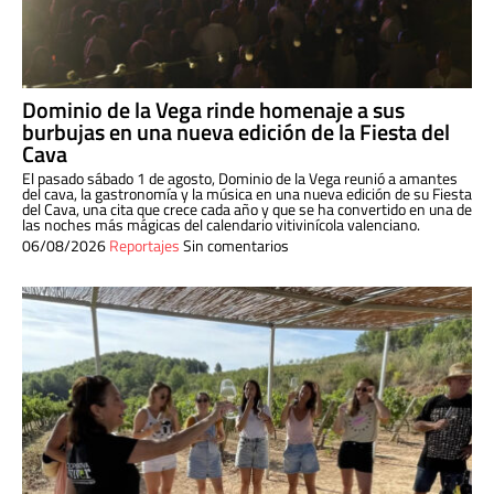
Dominio de la Vega rinde homenaje a sus
burbujas en una nueva edición de la Fiesta del
Cava
El pasado sábado 1 de agosto, Dominio de la Vega reunió a amantes
del cava, la gastronomía y la música en una nueva edición de su Fiesta
del Cava, una cita que crece cada año y que se ha convertido en una de
las noches más mágicas del calendario vitivinícola valenciano.
06/08/2026
Reportajes
Sin comentarios