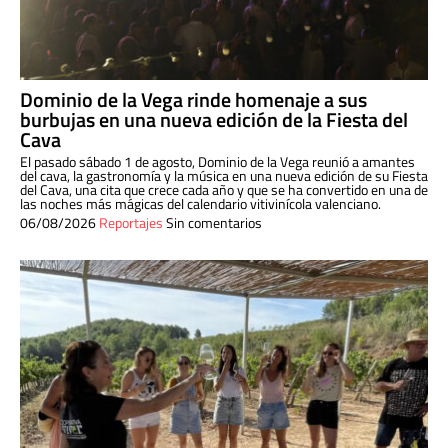
Dominio de la Vega rinde homenaje a sus
burbujas en una nueva edición de la Fiesta del
Cava
El pasado sábado 1 de agosto, Dominio de la Vega reunió a amantes
del cava, la gastronomía y la música en una nueva edición de su Fiesta
del Cava, una cita que crece cada año y que se ha convertido en una de
las noches más mágicas del calendario vitivinícola valenciano.
06/08/2026
Reportajes
Sin comentarios